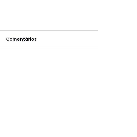
Comentários
Escreva um comentário
Quais são os desafios da
saúde bucal dos brasileiros?
Especialidades
Dentística
Prótese Dentária
Implantodontia