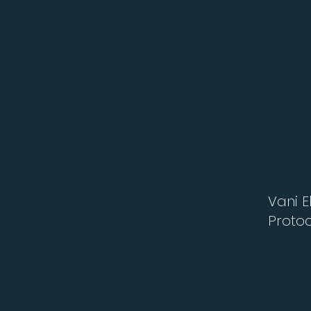
Vani E
Proto