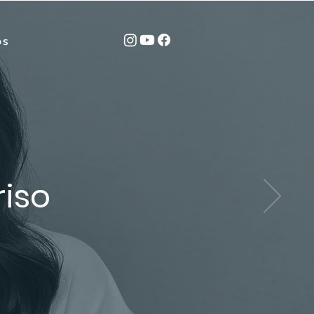
ós
riso