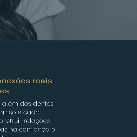
nexões reais
tes
 além dos dentes.
orriso e cada
onstruir relações
s na confiança e