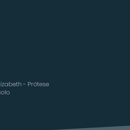
lizabeth - Prótese
colo